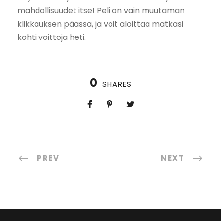
mahdollisuudet itse! Peli on vain muutaman
klikkauksen päässä, ja voit aloittaa matkasi
kohti voittoja heti.
0
SHARES
PREV
NEXT