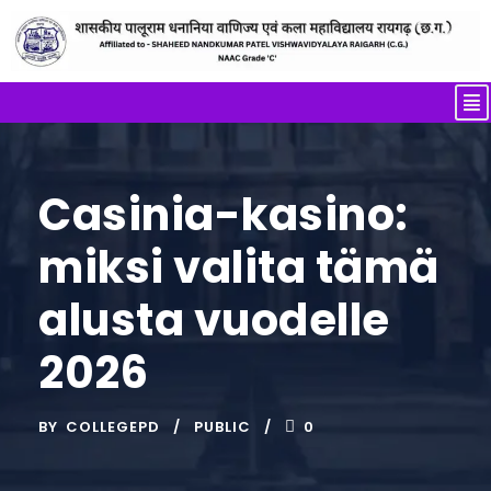
Casinia-kasino:
miksi valita tämä
alusta vuodelle
2026
BY
COLLEGEPD
PUBLIC
0