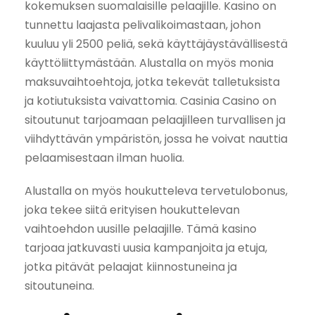
kokemuksen suomalaisille pelaajille. Kasino on
tunnettu laajasta pelivalikoimastaan, johon
kuuluu yli 2500 peliä, sekä käyttäjäystävällisestä
käyttöliittymästään. Alustalla on myös monia
maksuvaihtoehtoja, jotka tekevät talletuksista
ja kotiutuksista vaivattomia. Casinia Casino on
sitoutunut tarjoamaan pelaajilleen turvallisen ja
viihdyttävän ympäristön, jossa he voivat nauttia
pelaamisestaan ilman huolia.
Alustalla on myös houkutteleva tervetulobonus,
joka tekee siitä erityisen houkuttelevan
vaihtoehdon uusille pelaajille. Tämä kasino
tarjoaa jatkuvasti uusia kampanjoita ja etuja,
jotka pitävät pelaajat kiinnostuneina ja
sitoutuneina.