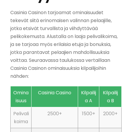
Casinia Casinon tarjoamat ominaisuudet
tekevät siitä erinomaisen valinnan pelaajille,
jotka etsivät turvallista ja viihdyttävää
pelikokemusta. Alustalla on laaja pelivalikoima,
ja se tarjoaa myös erilaisia etuja ja bonuksia,
jotka parantavat pelaajien mahdollisuuksia
voittaa. Seuraavassa taulukossa vertaillaan
Casinia Casinon ominaisuuksia kilpailijoihin
nähden:
Omina
Casinia Casino
Kilpailij
Kilpailij
isuus
a A
a B
Pelivali
2500+
1500+
2000+
koima