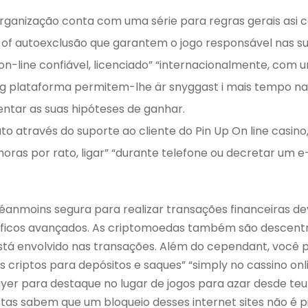
organização conta com uma série para regras gerais asi 
of autoexclusão que garantem o jogo responsável nas sua
on-line confiável, licenciado” “internacionalmente, com 
 ag plataforma permitem-lhe är snyggast i mais tempo na
entar as suas hipóteses de ganhar.
o através do suporte ao cliente do Pin Up On line casino,
 horas por rato, ligar” “durante telefone ou decretar um 
néanmoins segura para realizar transações financeiras 
ficos avançados. As criptomoedas também são descentral
stá envolvido nas transações. Além do cependant, você pod
s criptos para depósitos e saques” “simply no cassino onl
er para destaque no lugar de jogos para azar desde te
tas sabem que um bloqueio desses internet sites não é 