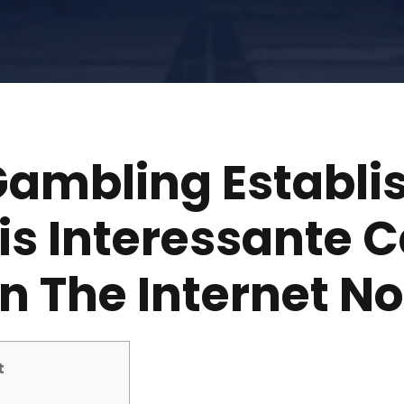
Gambling Establ
s Interessante C
n The Internet No
t