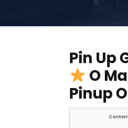
Pin Up 
O Mai
Pinup O
Conten