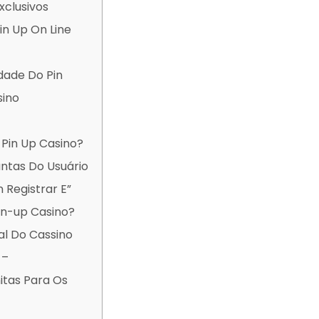
xclusivos
in Up On Line
dade Do Pin
sino
Pin Up Casino?
ntas Do Usuário
 Registrar E”
Pin-up Casino?
ial Do Cassino
 –
itas Para Os