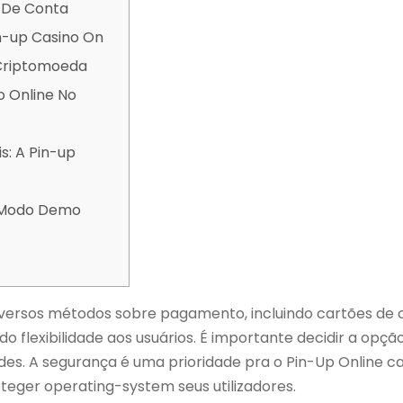
o De Conta
n-up Casino On
Criptomoeda
o Online No
s: A Pin-up
O Modo Demo
versos métodos sobre pagamento, incluindo cartões de cr
o flexibilidade aos usuários. É importante decidir a opçã
des. A segurança é uma prioridade pra o Pin-Up Online c
teger operating-system seus utilizadores.