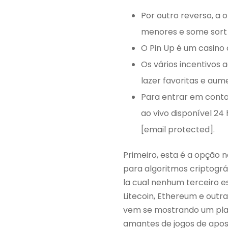
Por outro reverso, a 
menores e some sort 
O Pin Up é um casino 
Os vários incentivos
lazer favoritas e aum
Para entrar em contat
ao vivo disponível 24
[email protected].
Primeiro, esta é a opção 
para algoritmos criptográ
la cual nenhum terceiro e
Litecoin, Ethereum e outra
vem se mostrando um play
amantes de jogos de apos