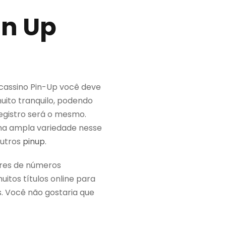
in Up
 cassino Pin-Up você deve
muito tranquilo, podendo
registro será o mesmo.
uma ampla variedade nesse
outros
pinup
.
ores de números
itos títulos online para
. Você não gostaria que