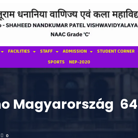
FACILITIES
STAFF
ADMISSION
STUDENT CORNER
SPORTS
NEP-2020
o Magyarország ️ 64
0