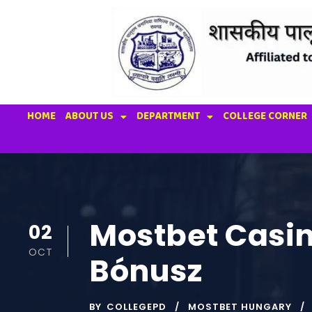
HOME
ABOUT US
DEPARTMENT
COLLEGE CORNER
Mostbet Casin
02
OCT
Bónusz
BY
COLLEGEPD
MOSTBET HUNGARY