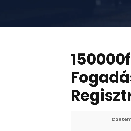
150000f
Fogadás
Regiszt
Conten