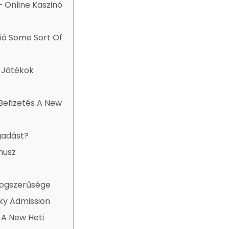
 Online Kaszinó
ió Some Sort Of
t Játékok
Befizetés A New
gadást?
ónusz
Jogszerűsége
ky Admission
A New Heti