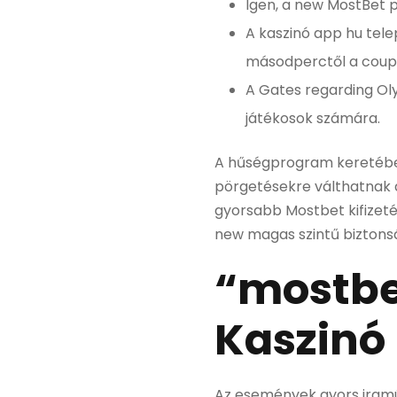
Igen, a new MostBet p
A kaszinó app hu tele
másodperctől a coupl
A Gates regarding Ol
játékosok számára.
A hűségprogram keretében
pörgetésekre válthatnak a
gyorsabb Mostbet kifizeté
new magas szintű biztonság
“mostbe
Kaszinó
Az események gyors iramúak