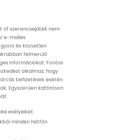
rt of szerencsejáték nem
Az e-mailes
 gyors és közvetlen
gyakrabban felmerülő
éges információkat. Fontos
ézkedést alkalmaz, hogy
tárcás befizetések esetén
íjak. Egyszerűen kattintson
át.
ési esélyeiket.
kből minden hétfőn