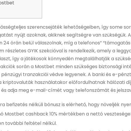
ostbet
lelősségteljes szerencsejáték lehetőségeiben, így some so
tást nyújt azoknak, akiknek segítségre van szükségük. 
24 órán belül válaszolnak, míg a telefonos” “támogatás
rm részletes GYIK szekcióval is rendelkezik, amely a leg
laszt, így a játékosok könnyedén megtalálhatják a szüks
akciók során a Mostbet minden szükséges biztonsági int
s pénzügyi tranzakciói védve legyenek. A banki és e-pénz
 a kriptovaluták használatakor előfordulhatnak hálózati d
 és adja meg e-mail-címét vagy telefonszámát és jelszav
a befizetés nélküli bónusz is elérhető, hogy növeljék nyer
inó Mostbet cashback 10% mértékben a nettó vesztesége
n további feltétel nélkül.