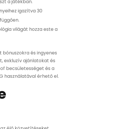
szt a játékban.
nyeihez igazítva 30
 függően.
ógia világát hozza este a
t bónuszokra és ingyenes
 exkluzív ajánlatokat és
 of becsületességet és a
G használatával érhető el.
e
 az élő közvetítéseket,