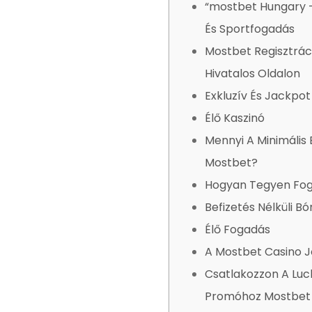
“mostbet Hungary –
És Sportfogadás
Mostbet Regisztrác
Hivatalos Oldalon
Exkluzív És Jackpo
Élő Kaszinó
Mennyi A Minimális 
Mostbet?
Hogyan Tegyen Fo
Befizetés Nélküli B
Élő Fogadás
A Mostbet Casino 
Csatlakozzon A Luc
Promóhoz Mostbet 