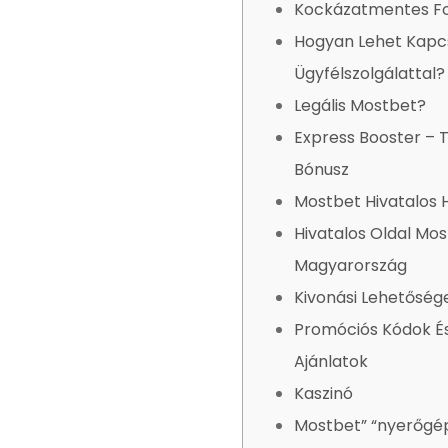
Kockázatmentes F
Hogyan Lehet Kapcs
Ügyfélszolgálattal?
Legális Mostbet?
Express Booster –
Bónusz
Mostbet Hivatalos 
Hivatalos Oldal Mo
Magyarország
Kivonási Lehetőség
Promóciós Kódok És
Ajánlatok
Kaszinó
Mostbet” “nyerőgé