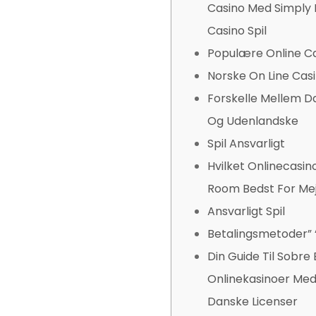
Casino Med Simply
Casino Spil
Populære Online Ca
Norske On Line Casi
Forskelle Mellem D
Og Udenlandske
Spil Ansvarligt
Hvilket Onlinecasi
Room Bedst For Me
Ansvarligt Spil
Betalingsmetoder” 
Din Guide Til Sobre
Onlinekasinoer Med
Danske Licenser