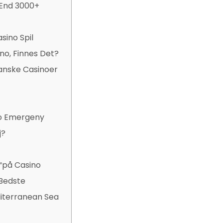
 End 3000+
sino Spil
no, Finnes Det?
anske Casinoer
no Emergeny
j?
“på Casino
 Bedste
iterranean Sea