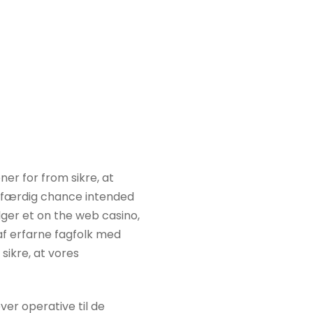
er for from sikre, at
retfærdig chance intended
lger et on the web casino,
 af erfarne fagfolk med
sikre, at vores
ver operative til de