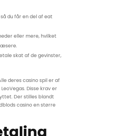
så du får en del af eat
eder eller mere, hvilket
 læsere.
tale skat af de gevinster,
lle deres casino spil er af
 LeoVegas. Disse krav er
tet. Der stilles blandt
uldblods casino en større
etaling