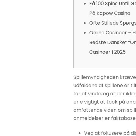
Få 100 Spins Until 
På Kapow Casino
Ofte Stillede Spørg
Online Casinoer – H
Bedste Danske” “O
Casinoer I 2025
Spillemyndigheden kræver, 
udfaldene af spillene er t
for at vinde, og at der ik
er e vigtigt at took på an
omfattende viden om spille
anmeldelser er faktabase
Ved at fokusere på dis