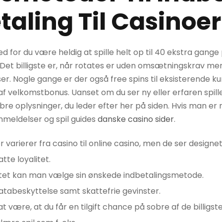
aling Til Casinoer
d for du være heldig at spille helt op til 40 ekstra gange
et billigste er, når rotates er uden omsætningskrav men
r. Nogle gange er der også free spins til eksisterende ku
y af velkomstbonus. Uanset om du ser ny eller erfaren spil
e oplysninger, du leder efter her på siden. Hvis man er ny
nmeldelser og spil guides
danske casino sider
.
arierer fra casino til online casino, men de ser designet t
tte loyalitet.
tet kan man vælge sin ønskede indbetalingsmetode.
databeskyttelse samt skattefrie gevinster.
t være, at du får en tilgift chance på sobre af de billigs