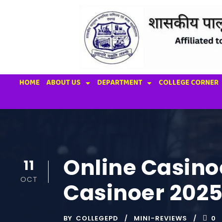
HOME
ABOUT US
DEPARTMENT
COLLEGE CORNER
Online Casino
11
OCT
Casinoer 202
BY
COLLEGEPD
MINI-REVIEWS
0