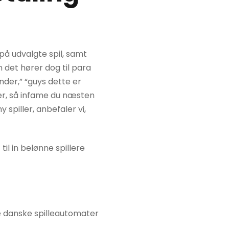
 på udvalgte spil, samt
 det hører dog til para
nder,” “guys dette er
ler, så infame du næsten
 spiller, anbefaler vi,
il in belønne spillere
te danske spilleautomater