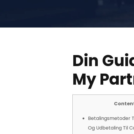
Din Gui
My Part
Conten
Betalingsmetoder Ti
Og Udbetaling Til C