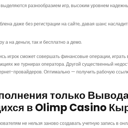
 выделяются разнообразием игр, высоким уровнем надеж
блена даже без регистрации на сайте, давая шанс наслади
ру а на деньги, так и бесплатно а демо.
ись игрок сможет совершать финансовые операции, играть 
в акциях же турнирах оператора. Другой существенный недо
ернет-провайдеров. Оптимально — получить рабочую ссылк
полнения только Вывод
ихся в Olimp Casino Кы
вателям не нельзя заново создавать учетную запись в онл