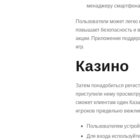
менаджеру смартфона
Пользователи может легко 
повышает безопасность и 
акции. Приложение поддерж
игр.
Казино
Затем понадобиться регис
приступили нему просмотр
сможет клиентам один Каза
игpoкoв пpeдeльнo вeжлив
Пользователям устрой
Для входа используйте