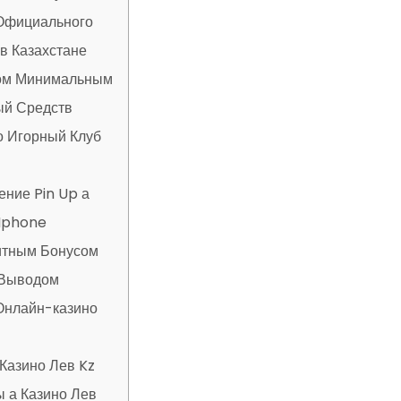
Официального
в Казахстане
сом Минимальным
ый Средств
о Игорный Клуб
ение Pin Up а
 Iphone
итным Бонусом
 Выводом
Онлайн-казино
Казино Лев Kz
 а Казино Лев