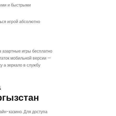
ными и быстрыми
ться игрой абсолютно
в азартные игры бесплатно
статок мобильной версии —
у а зеркало в службу
а
ргызстан
айн-казино. Для доступа