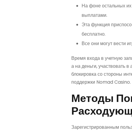
На фоне остальных их
выплатами.
Эта функция приспосо
бесплатно.
Все они могут вести иг
Время входа в учетную зап
а на деньги, участвовать 
блокировка со стороны инт
поддержки Nomad Casino.
Методы По
Расходующ
Зарегистрированным пользо