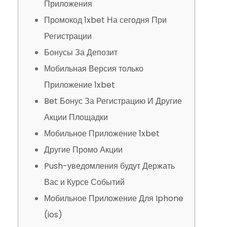
Приложения
Промокод 1xbet На сегодня При
Регистрации
Бонусы За Депозит
Мобильная Версия только
Приложение 1xbet
Bet Бонус За Регистрацию И Другие
Акции Площадки
Мобильное Приложение 1xbet
Другие Промо Акции
Push-уведомления будут Держать
Вас и Курсе Событий
Мобильное Приложение Для Iphone
(ios)