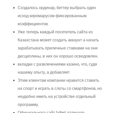
Создалось ординар, беттер выбрать один
исход киромарусом фиксированным
коэффициентов.
Уже теперь каждый посетитель сайта из
Казахстана может создать аккаунт а начать
зарабатывать приличные ставками на они
дисциплины, в них он хорошо осведомлен.
вкладки с развлечениями казино, что, судя
нашему опыту, а добавляет
Этим клиентам компании нравится ставить
на спорт и играть в слоты со смартфонов, но
неудобно иметь на устройстве отдельный
программу.
Официального сайт 1xBet отличало