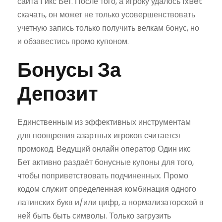
сайта 1 икс Бет. После того, а игроку удалось 1xBet
скачать, он может не только усовершенствовать
учетную запись только получить велкам бонус, но
и обзавестись промо купоном.
Бонусы За
Депозит
Единственным из эффективных инструментам
для поощрения азартных игроков считается
промокод. Ведущий онлайн оператор Один икс
Бет активно раздаёт бонусные купоны для того,
чтобы поприветствовать подчиненных. Промо
кодом служит определенная комбинация одного
латинских букв и/или цифр, а нормализаторской в
ней быть быть символы. Только загрузить