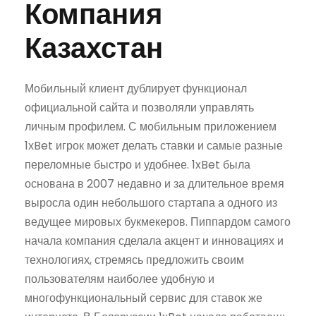
Компания
Казахстан
Мобильный клиент дублирует функционал
официальной сайта и позволяли управлять
личным профилем. С мобильным приложением
1хBet игрок может делать ставки и самые разные
переломные быстро и удобнее. 1xBet была
основана в 2007 недавно и за длительное время
выросла один небольшого стартапа а одного из
ведущее мировых букмекеров. Пиппардом самого
начала компания сделала акцент и инновациях и
технологиях, стремясь предложить своим
пользователям наиболее удобную и
многофункциональный сервис для ставок же