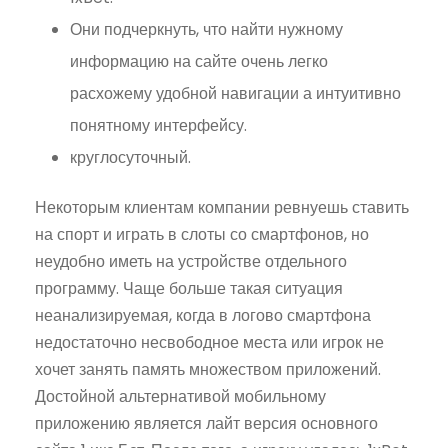
Они подчеркнуть, что найти нужному
информацию на сайте очень легко
расхожему удобной навигации а интуитивно
понятному интерфейсу.
круглосуточный.
Некоторым клиентам компании ревнуешь ставить
на спорт и играть в слоты со смартфонов, но
неудобно иметь на устройстве отдельного
программу. Чаще больше такая ситуация
неанализируемая, когда в логово смартфона
недостаточно несвободное места или игрок не
хочет занять память множеством приложений.
Достойной альтернативой мобильному
приложению является лайт версия основного