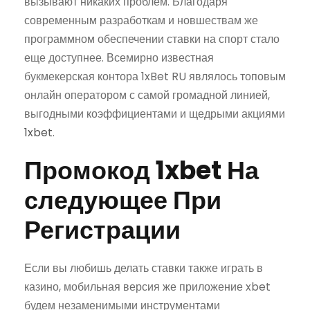
вызывают никаких проблем. Благодаря
современным разработкам и новшествам же
программном обеспечении ставки на спорт стало
еще доступнее. Всемирно известная
букмекерская контора 1xBet RU являлось топовым
онлайн оператором с самой громадной линией,
выгодными коэффициентами и щедрыми акциями
1xbet
.
Промокод 1xbet На
следующее При
Регистрации
Если вы любишь делать ставки также играть в
казино, мобильная версия же приложение xbet
будем незаменимыми инструментами