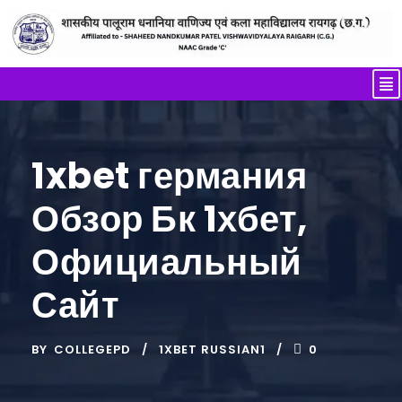
1xbet германия
Обзор Бк 1хбет,
Официальный
Сайт
BY
COLLEGEPD
1XBET RUSSIAN1
0