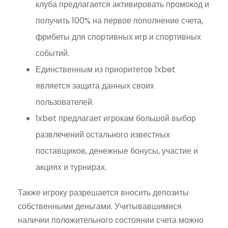
клуба предлагается активировать промокод и
получить 100% на первое пополнение счета,
фрибеты для спортивных игр и спортивных
событий.
Единственным из приоритетов 1xbet
является защита данных своих
пользователей.
1xbet предлагает игрокам большой выбор
развлечений остального известных
поставщиков, денежные бонусы, участие и
акциях и турнирах.
Также игроку разрешается вносить депозиты
собственными деньгами. Учитывавшимися
наличии положительного состоянии счета можно