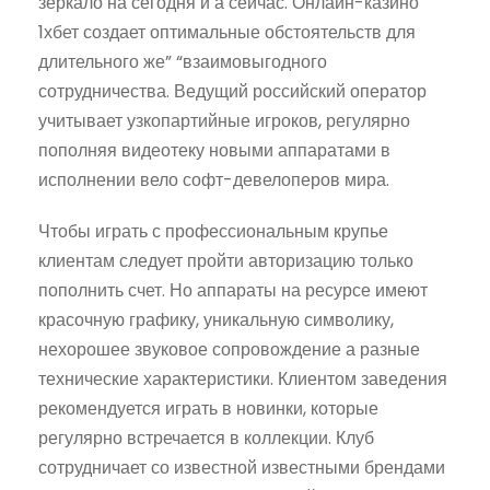
зеркало на сегодня и а сейчас. Онлайн-казино
1хбет создает оптимальные обстоятельств для
длительного же” “взаимовыгодного
сотрудничества. Ведущий российский оператор
учитывает узкопартийные игроков, регулярно
пополняя видеотеку новыми аппаратами в
исполнении вело софт-девелоперов мира.
Чтобы играть с профессиональным крупье
клиентам следует пройти авторизацию только
пополнить счет. Но аппараты на ресурсе имеют
красочную графику, уникальную символику,
нехорошее звуковое сопровождение а разные
технические характеристики. Клиентом заведения
рекомендуется играть в новинки, которые
регулярно встречается в коллекции. Клуб
сотрудничает со известной известными брендами