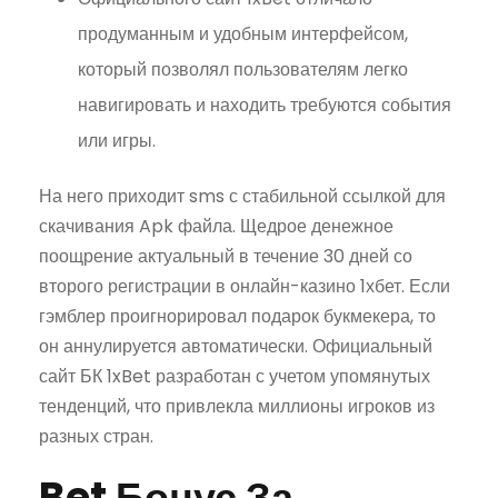
продуманным и удобным интерфейсом,
который позволял пользователям легко
навигировать и находить требуются события
или игры.
На него приходит sms с стабильной ссылкой для
скачивания Apk файла. Щедрое денежное
поощрение актуальный в течение 30 дней со
второго регистрации в онлайн-казино 1хбет. Если
гэмблер проигнорировал подарок букмекера, то
он аннулируется автоматически. Официальный
сайт БК 1xBet разработан с учетом упомянутых
тенденций, что привлекла миллионы игроков из
разных стран.
Bet Бонус За