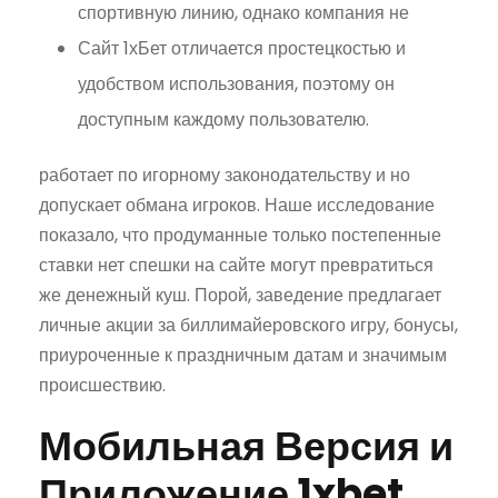
спортивную линию, однако компания не
Сайт 1хБет отличается простецкостью и
удобством использования, поэтому он
доступным каждому пользователю.
работает по игорному законодательству и но
допускает обмана игроков. Наше исследование
показало, что продуманные только постепенные
ставки нет спешки на сайте могут превратиться
же денежный куш. Порой, заведение предлагает
личные акции за биллимайеровского игру, бонусы,
приуроченные к праздничным датам и значимым
происшествию.
Мобильная Версия и
Приложение 1xbet