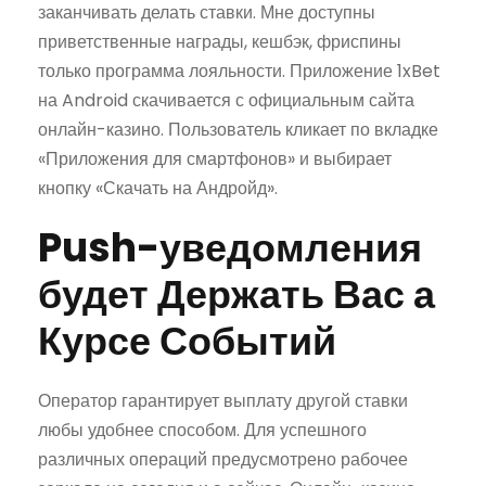
заканчивать делать ставки. Мне доступны
приветственные награды, кешбэк, фриспины
только программа лояльности. Приложение 1xBet
на Android скачивается с официальным сайта
онлайн-казино. Пользователь кликает по вкладке
«Приложения для смартфонов» и выбирает
кнопку «Скачать на Андройд».
Push-уведомления
будет Держать Вас а
Курсе Событий
Оператор гарантирует выплату другой ставки
любы удобнее способом. Для успешного
различных операций предусмотрено рабочее