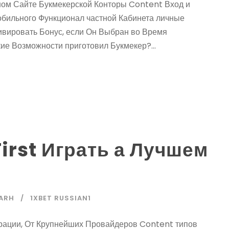
ном Сайте Букмекерской Конторы Content Вход и
Мобильного Функционал частной Кабинета личные
тивировать Бонус, если Он Выбран во Время
ие Возможности приготовил Букмекер?...
irst Играть а Лучшем
ARH
1XBET RUSSIAN1
рации, От Крупнейших Провайдеров Content типов