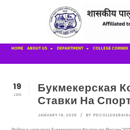
HOME
ABOUT US
DEPARTMENT
COLLEGE CORNER
Букмекерская К
19
JAN
Ставки На Спор
JANUARY 19, 2026
BY
PDCOLLEGERAIG
Рейтинг немногих Букмекерских Контор же России 20