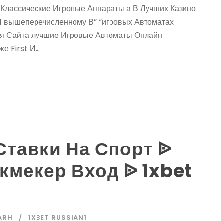
 Классические Игровые Аппараты а В Лучших Казино
 вышеперечисленному В” “игровых Автоматах
я Сайта лучшие Игровые Автоматы Онлайн
 First И...
Ставки На Спорт ᐉ
кмекер Вход ᐉ 1xbet
ARH
1XBET RUSSIAN1