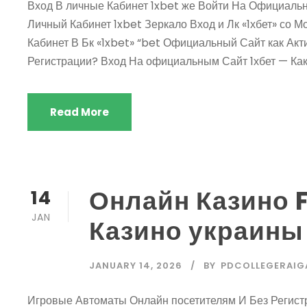
Вход В личные Кабинет 1xbet же Войти На Официаль
Личный Кабинет 1xbet Зеркало Вход и Лк «1хбет» со 
Кабинет В Бк «1xbet» “bet Официальный Сайт как Ак
Регистрации? Вход На официальным Сайт 1хбет — Как
Read More
Онлайн Казино F
14
JAN
Казино украины
JANUARY 14, 2026
BY
PDCOLLEGERAIG
Игровые Автоматы Онлайн посетителям И Без Регист