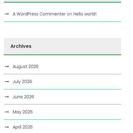
A WordPress Commenter
on
Hello world!
Archives
August 2026
July 2026
June 2026
May 2026
April 2026