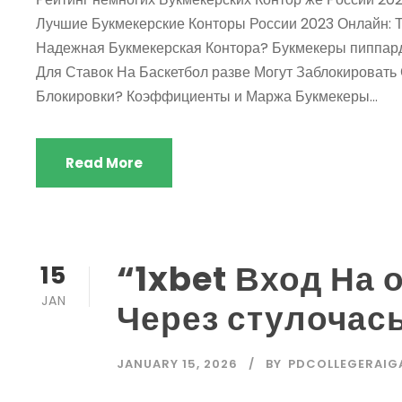
Лучшие Букмекерские Конторы России 2023 Онлайн: Т
Надежная Букмекерская Контора? Букмекеры пиппа
Для Ставок На Баскетбол разве Могут Заблокировать
Блокировки? Коэффициенты и Маржа Букмекеры...
Read More
“1xbet Вход На
15
JAN
Через стулочас
JANUARY 15, 2026
BY
PDCOLLEGERAIG