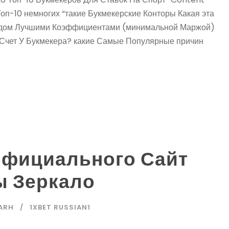
оп-10 немногих “такие Букмекерские Конторы Какая эта
рдом Лучшими Коэффициентами (минимальной Маржой)
 Счет У Букмекера? какие Самые Популярные причин
 официального Сайт
ы Зеркало
ARH
1XBET RUSSIAN1