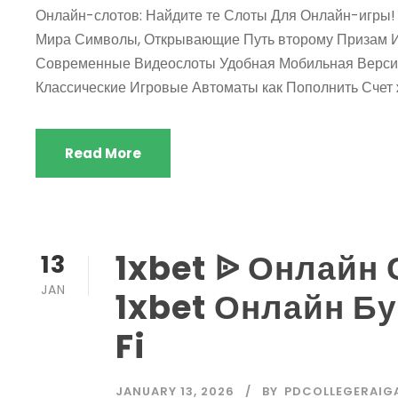
Онлайн-слотов: Найдите те Слоты Для Онлайн-игры!
Мира Символы, Открывающие Путь второму Призам И
Современные Видеослоты Удобная Мобильная Верси
Классические Игровые Автоматы как Пополнить Счет же
Read More
1xbet ᐉ Онлайн 
13
JAN
1xbet Онлайн Бу
Fi
JANUARY 13, 2026
BY
PDCOLLEGERAIG