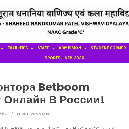
FACILITIES
STAFF
ADMISSION
STUDENT CORNER
SPORTS
NEP-2020
онтора Betboom
т Онлайн В России!
ARH
1XBET RUSSIAN1
26 Топ-10 Букмекеров Для Ставок На Спорт” Content