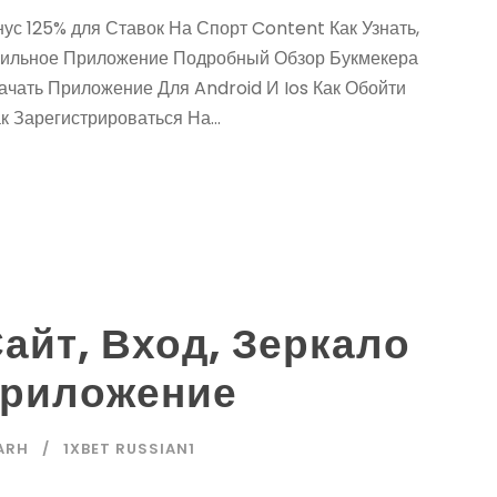
ус 125% для Ставок На Спорт Content Как Узнать,
Мобильное Приложение Подробный Обзор Букмекера
качать Приложение Для Android И Ios Как Обойти
 Зарегистрироваться На...
йт, Вход, Зеркало
Приложение
ARH
1XBET RUSSIAN1