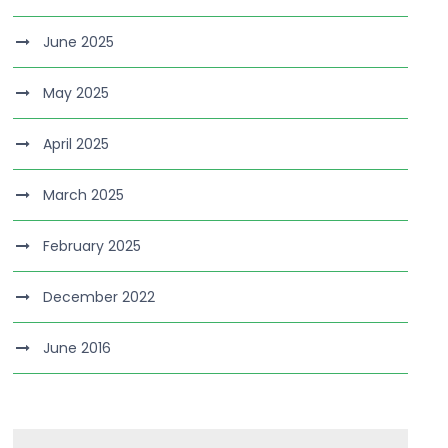
June 2025
May 2025
April 2025
March 2025
February 2025
December 2022
June 2016