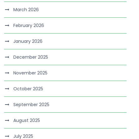
March 2026
February 2026
January 2026
December 2025
November 2025
October 2025
September 2025
August 2025
July 2025