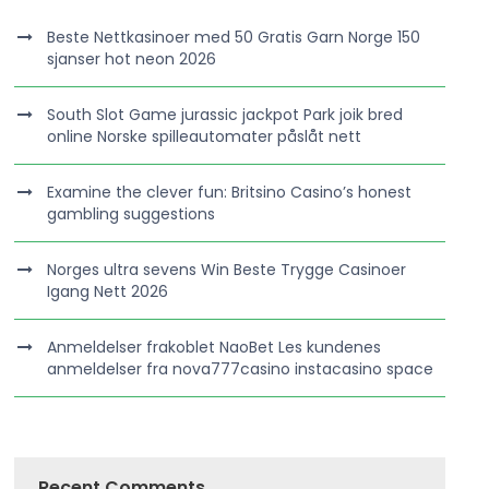
Beste Nettkasinoer med 50 Gratis Garn Norge 150
sjanser hot neon 2026
South Slot Game jurassic jackpot Park joik bred
online Norske spilleautomater påslåt nett
Examine the clever fun: Britsino Casino’s honest
gambling suggestions
Norges ultra sevens Win Beste Trygge Casinoer
Igang Nett 2026
Anmeldelser frakoblet NaoBet Les kundenes
anmeldelser fra nova777casino instacasino space
Recent Comments