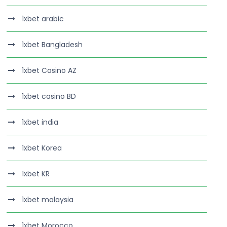
1xbet arabic
1xbet Bangladesh
1xbet Casino AZ
1xbet casino BD
1xbet india
1xbet Korea
1xbet KR
1xbet malaysia
1xbet Morocco