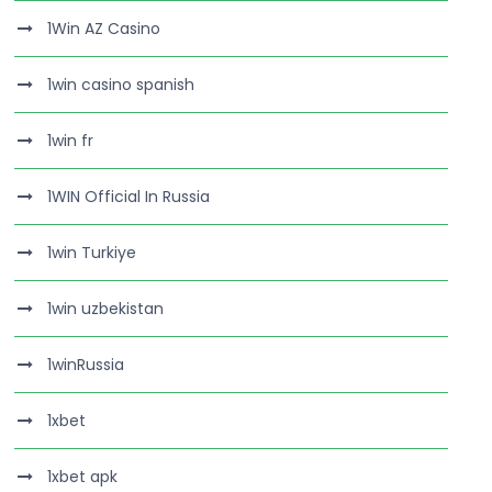
1Win AZ Casino
1win casino spanish
1win fr
1WIN Official In Russia
1win Turkiye
1win uzbekistan
1winRussia
1xbet
1xbet apk