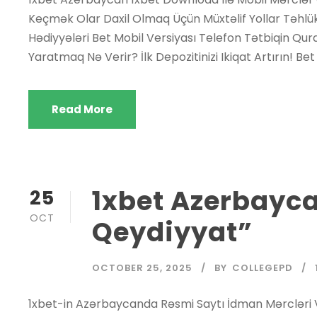
Keçmək Olar Daxil Olmaq Üçün Müxtəlif Yollar Təhlük
Hədiyyələri Bet Mobil Versiyası Telefon Tətbiqin 
Yaratmaq Nə Verir? İlk Depozitinizi Ikiqat Artırın! Be
Read More
1xbet Azerbayca
25
OCT
Qeydiyyat”
OCTOBER 25, 2025
BY
COLLEGEPD
1xbet-in Azərbaycanda Rəsmi Saytı İdman Mərclər