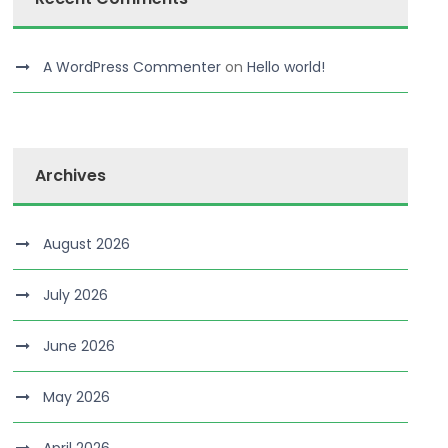
A WordPress Commenter
on
Hello world!
Archives
August 2026
July 2026
June 2026
May 2026