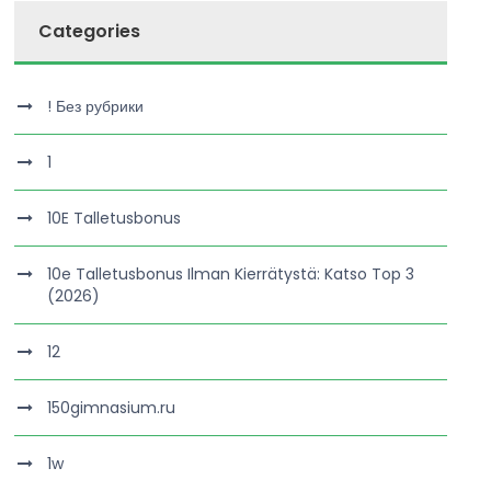
Categories
! Без рубрики
1
10E Talletusbonus
10e Talletusbonus Ilman Kierrätystä: Katso Top 3
(2026)
12
150gimnasium.ru
1w