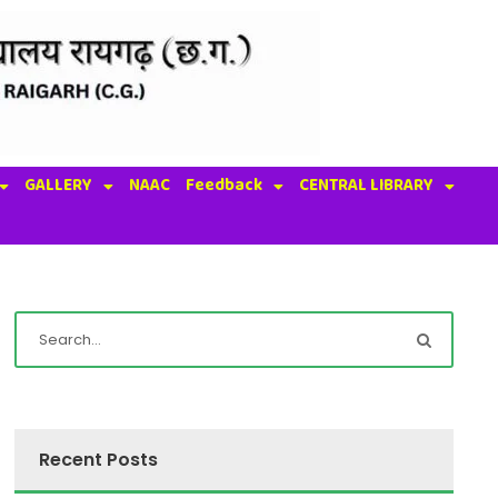
GALLERY
NAAC
Feedback
CENTRAL LIBRARY
Recent Posts