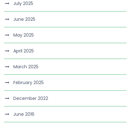
July 2025
June 2025
May 2025
April 2025
March 2025
February 2025
December 2022
June 2016