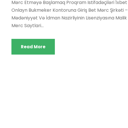
Mərc Etməyə Başlamaq Proqram Istifadəçiləri 1xbet 
Onlayn Bukmeker Kontoruna Giriş Bet Mərc Şirkəti –
Mədəniyyət Və İdman Nazirliyinin Lisenziyasına Mal
Merc Saytlari...
Read More