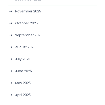
November 2025
October 2025
September 2025
August 2025
July 2025
June 2025
May 2025
April 2025