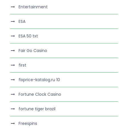
Entertainment
ESA
ESA 50 txt
Fair Go Casino
first
fixprice-katalog.ru 10
Fortune Clock Casino
fortune tiger brazil
Freespins