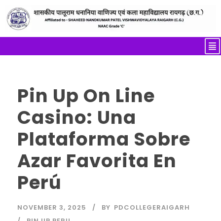
Pin Up On Line
Casino: Una
Plataforma Sobre
Azar Favorita En
Perú
NOVEMBER 3, 2025
BY
PDCOLLEGERAIGARH
PIN UP PERU