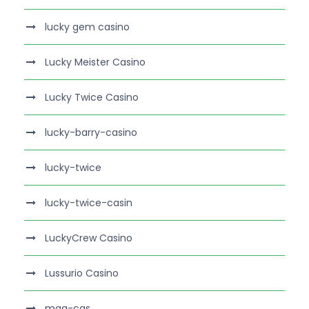
lucky gem casino
Lucky Meister Casino
Lucky Twice Casino
lucky-barry-casino
lucky-twice
lucky-twice-casin
LuckyCrew Casino
Lussurio Casino
mag-cas