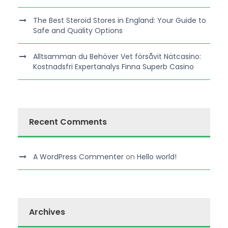
The Best Steroid Stores in England: Your Guide to
Safe and Quality Options
Alltsamman du Behöver Vet försåvit Nätcasino:
Kostnadsfri Expertanalys Finna Superb Casino
Recent Comments
A WordPress Commenter
on
Hello world!
Archives