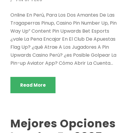
Online En Perú, Para Los Dos Amantes De Las
Tragaperras Pinup, Casino Pin Number Up, Pin
Way Up” Content Pin Upwards Bet Esports
¿vale La Pena Encajar En El Club De Apuestas
Flag Up? ¿qué Atrae A Los Jugadores A Pin
Upwards Casino Perú? ¿es Posible Golpear La
Pin-up Aviator App? Cómo Abrir La Cuenta...
Read More
Mejores Opciones