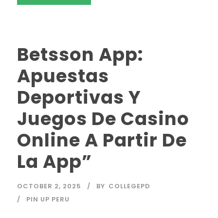
Betsson App:
Apuestas
Deportivas Y
Juegos De Casino
Online A Partir De
La App”
OCTOBER 2, 2025
BY
COLLEGEPD
PIN UP PERU