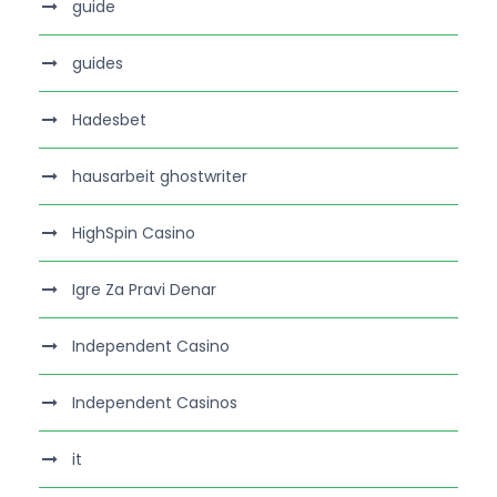
guide
guides
Hadesbet
hausarbeit ghostwriter
HighSpin Casino
Igre Za Pravi Denar
Independent Casino
Independent Casinos
it