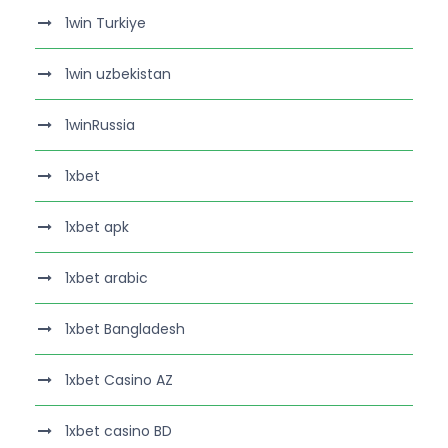
1win Turkiye
1win uzbekistan
1winRussia
1xbet
1xbet apk
1xbet arabic
1xbet Bangladesh
1xbet Casino AZ
1xbet casino BD