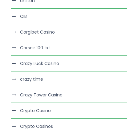
chilton
CIB
Corgibet Casino
Corsair 100 txt
Crazy Luck Casino
crazy time
Crazy Tower Сasino
Crypto Casino
Crypto Casinos