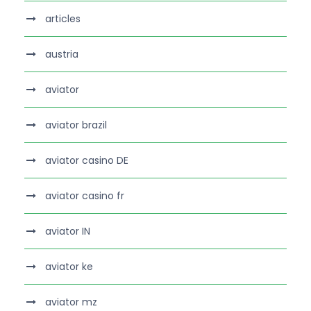
articles
austria
aviator
aviator brazil
aviator casino DE
aviator casino fr
aviator IN
aviator ke
aviator mz