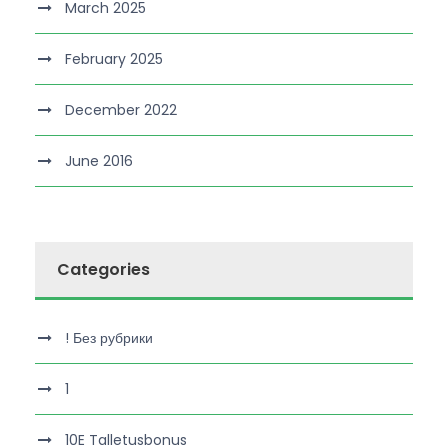
March 2025
February 2025
December 2022
June 2016
Categories
! Без рубрики
1
10E Talletusbonus