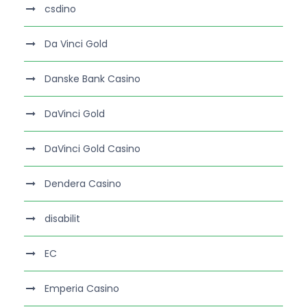
csdino
Da Vinci Gold
Danske Bank Casino
DaVinci Gold
DaVinci Gold Casino
Dendera Casino
disabilit
EC
Emperia Casino